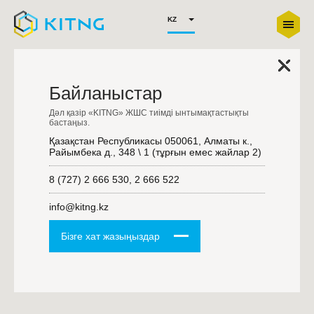
KZ
Байланыстар
Дәл қазір «KITNG» ЖШС тиімді ынтымақтастықты
бастаңыз.
Қазақстан Республикасы 050061, Алматы к.,
Райымбека д., 348 \ 1 (тұрғын емес жайлар 2)
8 (727) 2 666 530, 2 666 522
info@kitng.kz
Бізге хат жазыңыздар