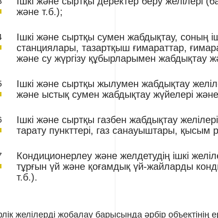
Ішкі және сыртқы деректер беру желілері (
және т.б.);
Ішкі және сыртқы сумен жабдықтау, соның іш
станциялары, тазартқыш ғимараттар, ғимарат
және су жүргізу құбырларымен жабдықтау жән
Ішкі және сыртқы жылумен жабдықтау желіл
және ыстық сумен жабдықтау жүйелері және 
Ішкі және сыртқы газбен жабдықтау желілері
тарату пункттері, газ санауыштары, қысым ре
Кондиционерлеу және желдетудің ішкі желілер
тұрғын үй және қоғамдық үй-жайларды кон
т.б.).
лік желілерді жобалау барысында әрбір объектінің е