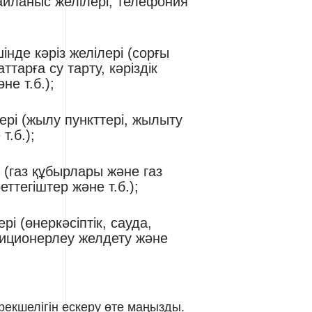
байланыс желілері, телефония
інде кәріз желілері (сорғы
тарға су тарту, кәріздік
е т.б.);
ері (жылу пункттері, жылыту
т.б.);
 (газ құбырлары және газ
ттегіштер және т.б.);
і (өнеркәсіптік, сауда,
диционерлеу желдету және
рекшелігін ескеру өте маңызды.