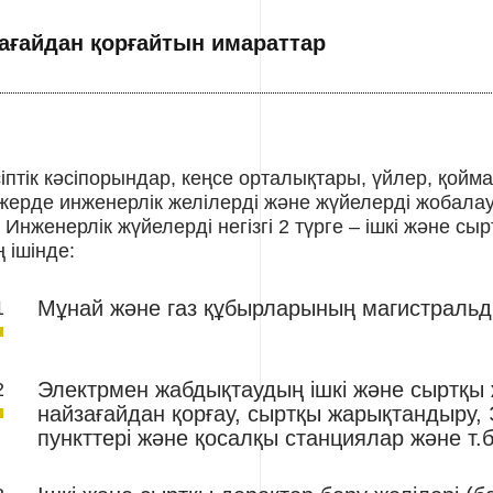
ағайдан қорғайтын имараттар
іптік кәсіпорындар, кеңсе орталықтары, үйлер, қойм
жерде инженерлік желілерді және жүйелерді жобалауд
Инженерлік жүйелерді негізгі 2 түрге – ішкі және сы
 ішінде:
Мұнай және газ құбырларының магистральды
Электрмен жабдықтаудың ішкі және сыртқы 
найзағайдан қорғау, сыртқы жарықтандыру, 
пункттері және қосалқы станциялар және т.б