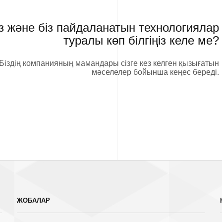
із және біз пайдаланатын технологиялар
туралы көп білгіңіз келе ме?
Біздің компанияның мамандары сізге кез келген қызығатын
мәселелер бойынша кеңес береді.
ЖОБАЛАР