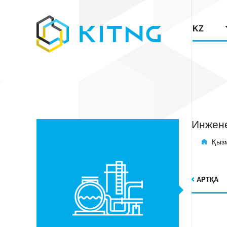
KZ
Инжене
Қызм