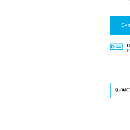
Сұр
П
P
ҚЫЗМЕТ