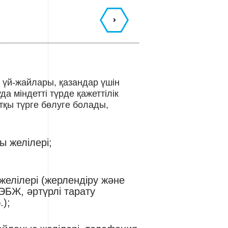
а үй-жайлары, қазандар үшін
а міндетті түрде қажеттілік
ртқы түрге бөлуге болады,
 желілері;
желілері (жерлендіру және
ЭБЖ, әртүрлі тарату
.);