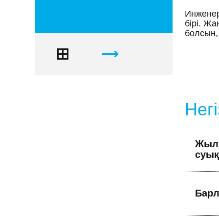
Инженер
бірі. Ж
болсын, 
Негі
Жылу
суық
Барл