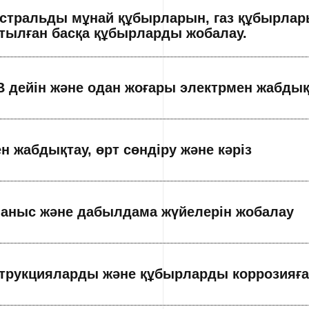
стральды мұнай құбырларын, газ құбырлар
тылған басқа құбырларды жобалау.
В дейін және одан жоғары электрмен жабды
н жабдықтау, өрт сөндіру және кәріз
аныс және дабылдама жүйелерін жобалау
трукцияларды және құбырларды коррозияға