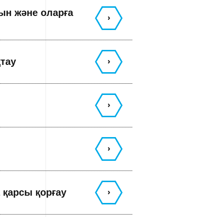
ын және оларға
қтау
 қарсы қорғау