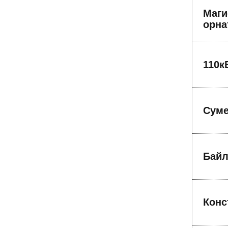
Маги
орна
110к
Суме
Байл
Конс