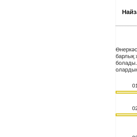
Найз
Өнеркәс
барлық 
болады. 
олардың