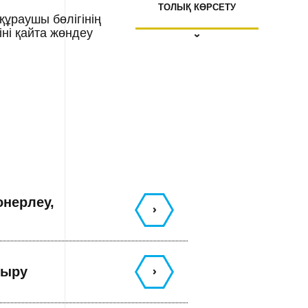
ТОЛЫҚ КӨРСЕТУ
құраушы бөлігінің
іні қайта жөндеу
онерлеу,
дыру