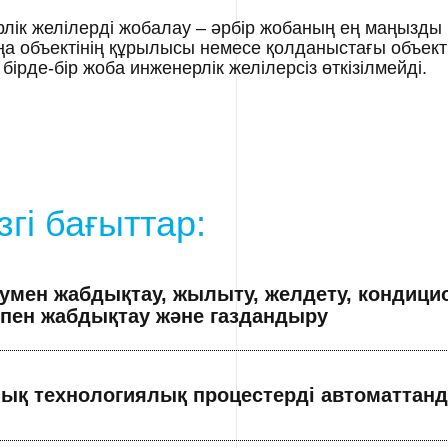
лік желілерді жобалау – әрбір жобаның ең маңызды 
аңа объектінің құрылысы немесе қолданыстағы объект
бірде-бір жоба инженерлік желілерсіз өткізілмейді.
згі бағыттар:
мен жабдықтау, жылыту, желдету, кондици
пен жабдықтау және газдандыру
ық технологиялық процестерді автоматтан