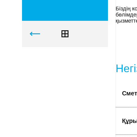
Біздің 
бөлімде
қызметт
Негі
Смет
Құр