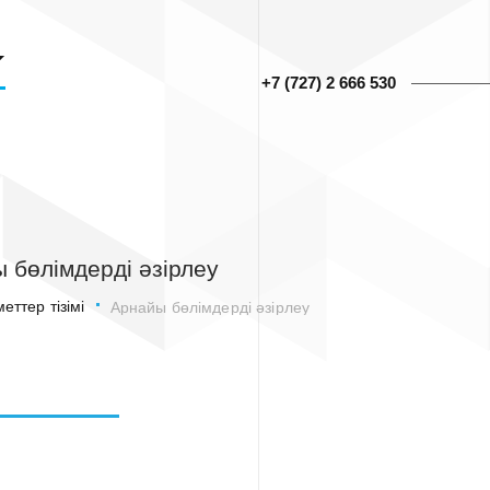
+7 (727) 2 666 530
 бөлімдерді әзірлеу
еттер тізімі
Арнайы бөлімдерді әзірлеу