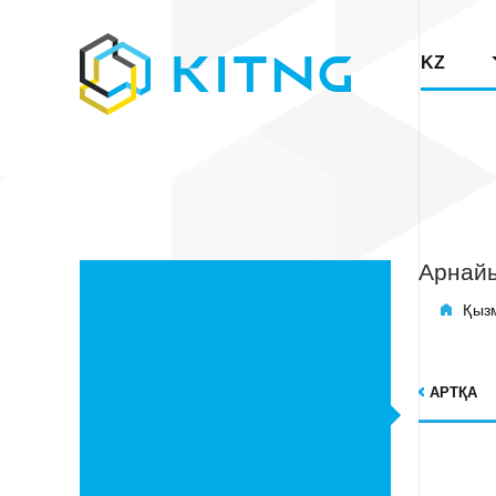
KZ
Арнайы
Қызм