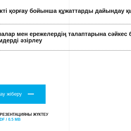
кті қорғау бойынша құжаттарды дайындау қ
алар мен ережелердің талаптарына сәйкес 
мдерді әзірлеу
ау жіберу
РЕЗЕНТАЦИЯНЫ ЖҮКТЕУ
DF / 0.5 MB