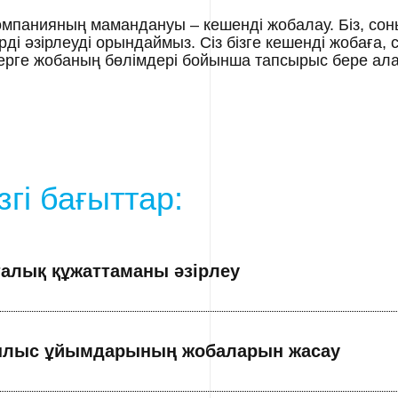
компанияның мамандануы – кешенді жобалау. Біз, сон
рді әзірлеуді орындаймыз. Сіз бізге кешенді жобаға, 
ерге жобаның бөлімдері бойынша тапсырыс бере ала
згі бағыттар:
алық құжаттаманы әзірлеу
ылыс ұйымдарының жобаларын жасау