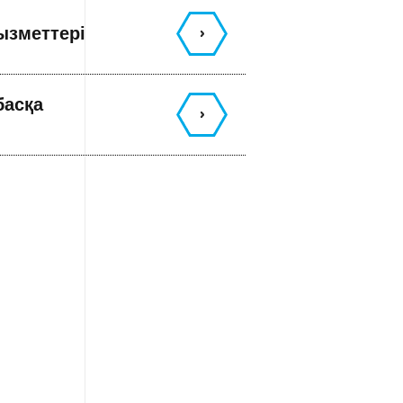
ызметтері
басқа