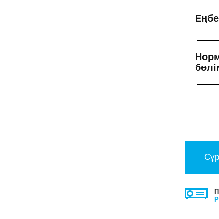
Еңбе
Норм
бөлі
Сұр
П
P