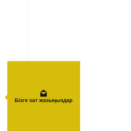
Бізге хат жазыңыздар