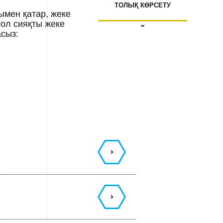
ТОЛЫҚ КӨРСЕТУ
ымен қатар, жеке
сол сияқты жеке
сыз: